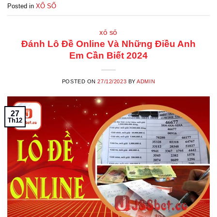
Posted in
XỔ SỐ
XỔ SỐ
Đánh Lô Đề Online Và Những Điều Anh
Em Cần Biết 2024
POSTED ON
27/12/2023
BY
ADMIN
27
Th12