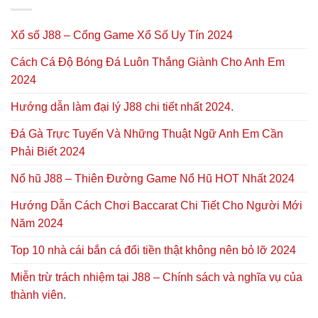
Xổ số J88 – Cổng Game Xổ Số Uy Tín 2024
Cách Cá Độ Bóng Đá Luôn Thắng Giành Cho Anh Em
2024
Hướng dẫn làm đại lý J88 chi tiết nhất 2024.
Đá Gà Trực Tuyến Và Những Thuật Ngữ Anh Em Cần
Phải Biết 2024
Nổ hũ J88 – Thiên Đường Game Nổ Hũ HOT Nhất 2024
Hướng Dẫn Cách Chơi Baccarat Chi Tiết Cho Người Mới
Năm 2024
Top 10 nhà cái bắn cá đổi tiền thật không nên bỏ lỡ 2024
Miễn trừ trách nhiệm tại J88 – Chính sách và nghĩa vụ của
thành viên.