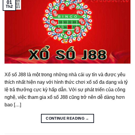
01
Th2
Xổ số J88 là một trong những nhà cái uy tín và được yêu
thích nhất hiện nay với hình thức chơi xổ số đa dạng và tỷ
lệ trả thưởng cực kỳ hấp dẫn. Với sự phát triển của công
nghệ, việc tham gia xổ số J88 cũng trở nên dễ dàng hơn
bao […]
CONTINUE READING
→