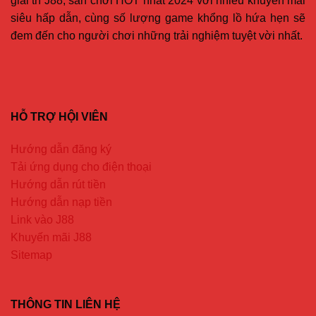
giải trí J88, sân chơi HOT nhất 2024 với nhiều khuyến mãi
siêu hấp dẫn, cùng số lượng game khổng lồ hứa hẹn sẽ
đem đến cho người chơi những trải nghiệm tuyệt vời nhất.
HỖ TRỢ HỘI VIÊN
Hướng dẫn đăng ký
Tải ứng dụng cho điện thoại
Hướng dẫn rút tiền
Hướng dẫn nạp tiền
Link vào J88
Khuyến mãi J88
Sitemap
THÔNG TIN LIÊN HỆ