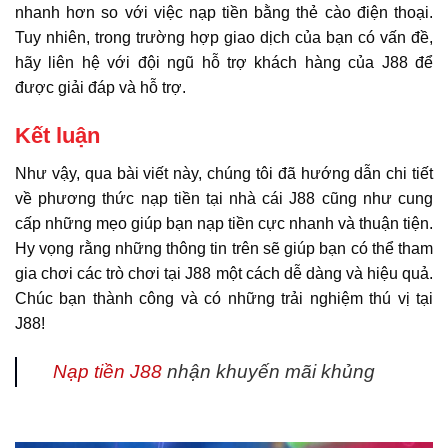
nhanh hơn so với việc nạp tiền bằng thẻ cào điện thoại.
Tuy nhiên, trong trường hợp giao dịch của bạn có vấn đề,
hãy liên hệ với đội ngũ hỗ trợ khách hàng của J88 để
được giải đáp và hỗ trợ.
Kết luận
Như vậy, qua bài viết này, chúng tôi đã hướng dẫn chi tiết
về phương thức nạp tiền tại nhà cái J88 cũng như cung
cấp những mẹo giúp bạn nạp tiền cực nhanh và thuận tiện.
Hy vọng rằng những thông tin trên sẽ giúp bạn có thể tham
gia chơi các trò chơi tại J88 một cách dễ dàng và hiệu quả.
Chúc bạn thành công và có những trải nghiệm thú vị tại
J88!
Nạp tiền J88
nhận khuyến mãi khủng