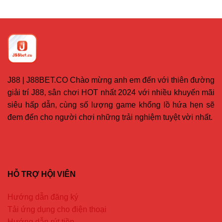
J88 | J88BET.CO Chào mừng anh em đến với thiên đường
giải trí J88, sân chơi HOT nhất 2024 với nhiều khuyến mãi
siêu hấp dẫn, cùng số lượng game khổng lồ hứa hẹn sẽ
đem đến cho người chơi những trải nghiệm tuyệt vời nhất.
HỖ TRỢ HỘI VIÊN
Hướng dẫn đăng ký
Tải ứng dụng cho điện thoại
Hướng dẫn rút tiền