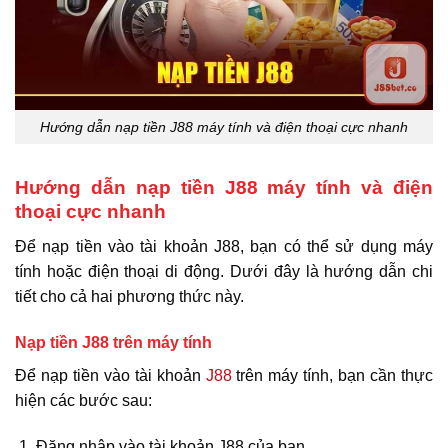
Hướng dẫn nạp tiền J88 máy tính và điện thoại cực nhanh
Hướng dẫn nạp tiền J88 máy tính và điện
thoại cực nhanh
Để nạp tiền vào tài khoản J88, bạn có thể sử dụng máy
tính hoặc điện thoại di động. Dưới đây là hướng dẫn chi
tiết cho cả hai phương thức này.
Nạp tiền J88 trên máy tính
Để nạp tiền vào tài khoản
J88
trên máy tính, bạn cần thực
hiện các bước sau:
Đăng nhập vào tài khoản J88 của bạn.