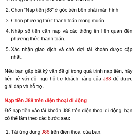
Chọn “Nạp tiền j88” ở góc trên bên phải màn hình.
Chọn phương thức thanh toán mong muốn.
Nhập số tiền cần nạp và các thông tin liên quan đến
phương thức thanh toán.
Xác nhận giao dịch và chờ đợi tài khoản được cập
nhật.
Nếu bạn gặp bất kỳ vấn đề gì trong quá trình nạp tiền, hãy
liên hệ với đội ngũ hỗ trợ khách hàng của
J88
để được
giải đáp và hỗ trợ.
Nạp tiền J88 trên điện thoại di động
Để nạp tiền vào tài khoản J88 trên điện thoại di động, bạn
có thể làm theo các bước sau:
Tải ứng dụng
J88
trên điện thoại của bạn.