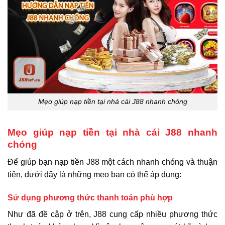
Mẹo giúp nạp tiền tại nhà cái J88 nhanh chóng
Mẹo giúp nạp tiền tại nhà cái J88 nhanh
chóng
Để giúp bạn nạp tiền J88 một cách nhanh chóng và thuận
tiện, dưới đây là những mẹo bạn có thể áp dụng:
Sử dụng phương thức thanh toán phù hợp
Như đã đề cập ở trên, J88 cung cấp nhiều phương thức