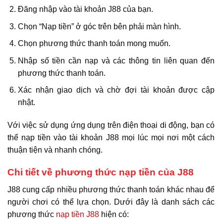
Đăng nhập vào tài khoản J88 của bạn.
Chọn “Nạp tiền” ở góc trên bên phải màn hình.
Chọn phương thức thanh toán mong muốn.
Nhập số tiền cần nạp và các thông tin liên quan đến
phương thức thanh toán.
Xác nhận giao dịch và chờ đợi tài khoản được cập
nhật.
Với việc sử dụng ứng dụng trên điện thoại di động, bạn có
thể nạp tiền vào tài khoản J88 mọi lúc mọi nơi một cách
thuận tiện và nhanh chóng.
Chi tiết về phương thức nạp tiền của J88
J88 cung cấp nhiều phương thức thanh toán khác nhau để
người chơi có thể lựa chọn. Dưới đây là danh sách các
phương thức
nạp tiền J88
hiện có: