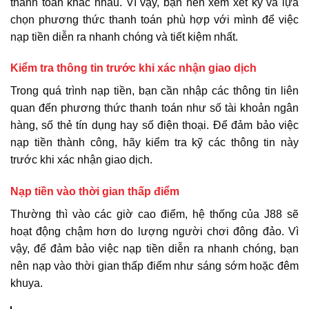
thanh toán khác nhau. Vì vậy, bạn nên xem xét kỹ và lựa
chọn phương thức thanh toán phù hợp với mình để việc
nạp tiền diễn ra nhanh chóng và tiết kiệm nhất.
Kiểm tra thông tin trước khi xác nhận giao dịch
Trong quá trình nạp tiền, bạn cần nhập các thông tin liên
quan đến phương thức thanh toán như số tài khoản ngân
hàng, số thẻ tín dụng hay số điện thoại. Để đảm bảo việc
nạp tiền thành công, hãy kiểm tra kỹ các thông tin này
trước khi xác nhận giao dịch.
Nạp tiền vào thời gian thấp điểm
Thường thì vào các giờ cao điểm, hệ thống của J88 sẽ
hoạt động chậm hơn do lượng người chơi đông đảo. Vì
vậy, để đảm bảo việc nạp tiền diễn ra nhanh chóng, bạn
nên nạp vào thời gian thấp điểm như sáng sớm hoặc đêm
khuya.