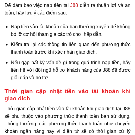
Để đảm bảo việc nạp tiền tại
J88
diễn ra thuận lợi và an
toàn, hãy lưu ý các điểm sau:
Nạp tiền vào tài khoản của bạn thường xuyên để không
bỏ lỡ cơ hội tham gia các trò chơi hấp dẫn.
Kiểm tra lại các thông tin liên quan đến phương thức
thanh toán trước khi xác nhận giao dịch.
Nếu gặp bất kỳ vấn đề gì trong quá trình nạp tiền, hãy
liên hệ với đội ngũ hỗ trợ khách hàng của J88 để được
giải đáp và hỗ trợ.
Thời gian cập nhật tiền vào tài khoản khi
giao dịch
Thời gian cập nhật tiền vào tài khoản khi giao dịch tại J88
sẽ phụ thuộc vào phương thức thanh toán bạn sử dụng.
Thông thường, các phương thức thanh toán như chuyển
khoản ngân hàng hay ví điện tử sẽ có thời gian xử lý