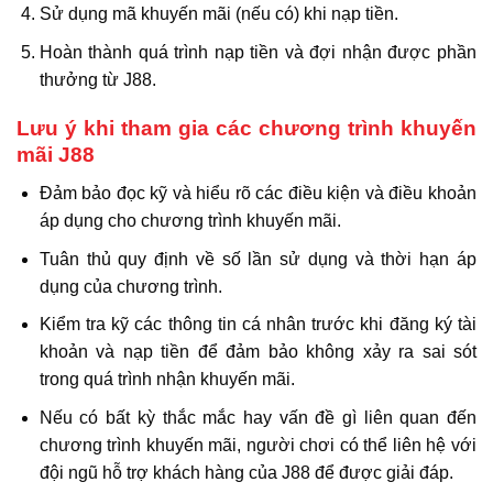
Sử dụng mã khuyến mãi (nếu có) khi nạp tiền.
Hoàn thành quá trình nạp tiền và đợi nhận được phần
thưởng từ J88.
Lưu ý khi tham gia các chương trình khuyến
mãi J88
Đảm bảo đọc kỹ và hiểu rõ các điều kiện và điều khoản
áp dụng cho chương trình khuyến mãi.
Tuân thủ quy định về số lần sử dụng và thời hạn áp
dụng của chương trình.
Kiểm tra kỹ các thông tin cá nhân trước khi đăng ký tài
khoản và nạp tiền để đảm bảo không xảy ra sai sót
trong quá trình nhận khuyến mãi.
Nếu có bất kỳ thắc mắc hay vấn đề gì liên quan đến
chương trình khuyến mãi, người chơi có thể liên hệ với
đội ngũ hỗ trợ khách hàng của J88 để được giải đáp.