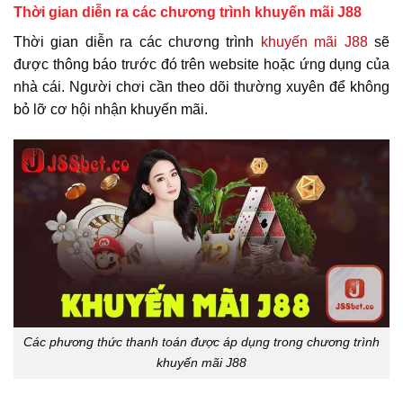
Thời gian diễn ra các chương trình khuyến mãi J88
Thời gian diễn ra các chương trình
khuyến mãi J88
sẽ
được thông báo trước đó trên website hoặc ứng dụng của
nhà cái. Người chơi cần theo dõi thường xuyên để không
bỏ lỡ cơ hội nhận khuyến mãi.
Các phương thức thanh toán được áp dụng trong chương trình
khuyến mãi J88