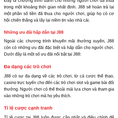
Đây là chương trình dành cho những người chơi đã thua
trong một khoảng thời gian nhất định. J88 sẽ hoàn trả lại
một phần số tiền đã thua cho người chơi, giúp họ có cơ
hội chiến thắng và lấy lại niềm tin vào nhà cái.
Những ưu đãi hấp dẫn tại J88
Ngoài các chương trình khuyến mãi thường xuyên, J88
còn có những ưu đãi đặc biệt và hấp dẫn cho người chơi.
Dưới đây là một số ưu đãi nổi bật tại J88:
Đa dạng các trò chơi
J88 có sự đa dạng về các trò chơi, từ cá cược thể thao,
casino trực tuyến cho đến các trò chơi slot và game bài đổi
thưởng. Người chơi có thể thoải mái lựa chọn và tham gia
vào những trò chơi mà họ yêu thích.
Tỉ lệ cược cạnh tranh
Tỉ lệ cược tại J88 luôn được cập nhật và điều chỉnh để